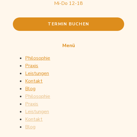
Mi-Do 12-18
TERMIN BUCHEN
Menü
Philosophie
Praxis
Leistungen
Kontakt
Blog
Philosophie
Mit dem
Praxis
Laden der
Leistungen
Karte
akzeptieren
Kontakt
Sie die
Blog
Datenschutzerklärung
von